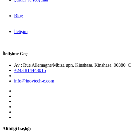
Blog
İletişim
İletişime Geç
Av : Rue Allemagne/Mbiza upn, Kinshasa, Kinshasa, 00380, 
+243 814443015
info@inovtech-e.com
Altbilgi başlığı