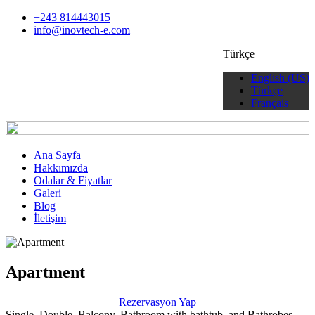
+243 814443015
info@inovtech-e.com
Türkçe
English (US)
Türkçe
Français
Ana Sayfa
Hakkımızda
Odalar & Fiyatlar
Galeri
Blog
İletişim
Apartment
Rezervasyon Yap
Single, Double, Balcony, Bathroom with bathtub, and Bathrobes